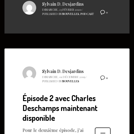
Sylvain D. Desjardins
DIMANCHE, 23 FÉVRIER 2020
/
0
PUBLISHED IN
NOUVELLES
,
PODCAST
Sylvain D. Desjardins
DIMANCHE, 01 DÉCEMBRE 2019
/
0
PUBLISHED IN
NOUVELLES
Épisode 2 avec Charles
Deschamps maintenant
disponible
Pour le deuxième épisode, j’ai