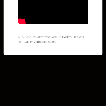
BALADO
CHARLES DESCHAMPS
HUMORISTE
HUMOUR
PODCAST
SYLVAIN D. DESJARDINS