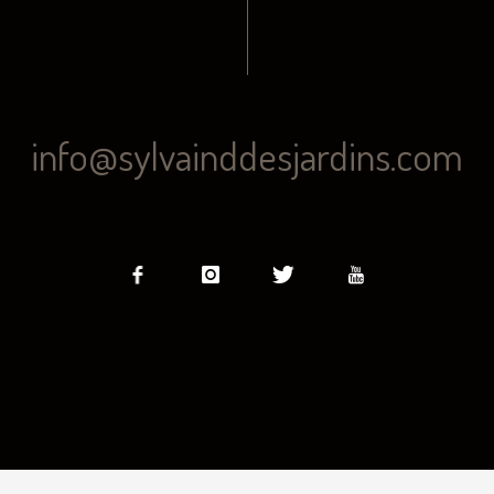
info@sylvainddesjardins.com
1